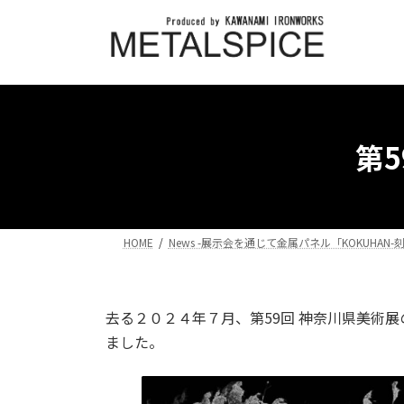
コ
ナ
ン
ビ
テ
ゲ
ン
ー
ツ
シ
へ
ョ
ス
ン
第
キ
に
ッ
移
プ
動
HOME
News -展示会を通じて金属パネル「KOKUHAN
去る２０２４年７月、第59回 神奈川県美術
ました。