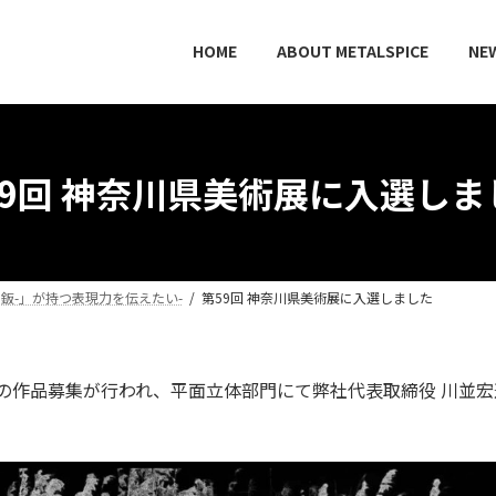
HOME
ABOUT METALSPICE
NE
59回 神奈川県美術展に入選しま
-刻鈑-」が持つ表現力を伝えたい-
第59回 神奈川県美術展に入選しました
展の作品募集が行われ、平面立体部門にて弊社代表取締役 川並