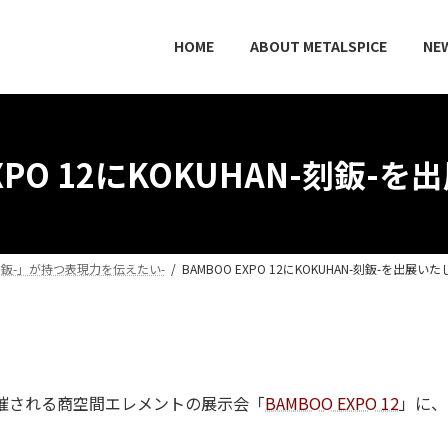
HOME
ABOUT METALSPICE
NE
EXPO 12にKOKUHAN-刻鈑-
-刻鈑-」が持つ表現力を伝えたい-
BAMBOO EXPO 12にKOKUHAN-刻鈑-を出展い
催される商空間エレメントの展示会「
BAMBOO EXPO 12
」に、