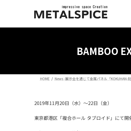
コ
ナ
ン
ビ
テ
ゲ
ン
ー
ツ
シ
へ
ョ
ス
ン
BAMBOO 
キ
に
ッ
移
プ
動
HOME
News -展示会を通じて金属パネル「KOKUHAN
2019年11月20日（水）～22日（金）
東京都港区「複合ホール タブロイド」にて開